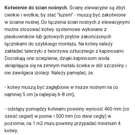
Kotwienie do ścian nośnych.
Ściany elewacyjne są zbyt
cienkie i wiotkie, by stać "luzem" - muszą być zakotwione
w ścianie nośnej. Do łączenia ścian nośnych z elewacyjnymi
można stosować kotwy systemowe wykonane z
płaskowników lub gotowych prętów zakończonych
łącznikami do szybkiego montażu. Na kotwy należy
zakładać talerzyki z tworzywa sztucznego z kapinosami.
Dociskają one ocieplenie, dzięki kapinosom woda
skraplająca się na zimnym metalu ścieka w dół szczeliny i
nie zawilgaca izolacji. Należy pamiętać, że:
- kotwy muszą być zagłębione w murze nośnym na co
najmniej 5 cm (a najlepiej 6-8 cm);
- odstępy pomiędzy kotwami powinny wynosić 460 mm (co
sześć cegieł) w pionie i 500 mm (co dwie cegły) w
poziomie; na 1 m2 muru powinny przypadać minimum 4
kotwy;