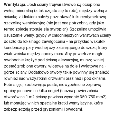
Wentylacja.
Jeśli ściany trójwarstwowe są ocieplone
wełną mineralną (a tak często się to robi), między wełną a
ścianką z klinkieru należy pozostawić kilkucentymetrową
szczelinę wentylacyjną (nie jest ona potrzebna, gdy jako
termoizolację stosuje się styropian). Szczelina umożliwia
osuszanie wełny, gdyby w chłodniejszych warstwach ściany
doszło do lokalnego zawilgocenia - na przykład wskutek
kondensacji pary wodnej czy zacinającego deszczu, który
wiatr wciska między spoiny muru. Aby powietrze mogło
swobodnie krążyć pod ścianą elewacyjną, muszą w niej
zostać zrobione otwory: wlotowe na dole i wylotowe na -
górze ściany. Dodatkowo otwory takie powinny się znaleźć
również nad wszystkimi drzwiami oraz nad i pod oknami.
Robi się je, zostawiając puste, niewypełnione zaprawą
spoiny pionowe co kilka cegieł (łączna powierzchnia
otworów na 1 m2 ściany powinna wynosić 350-750 mm2)
lub montując w nich specjalne kratki wentylacyjne, które
zabezpieczają przed gryzoniami i owadami.