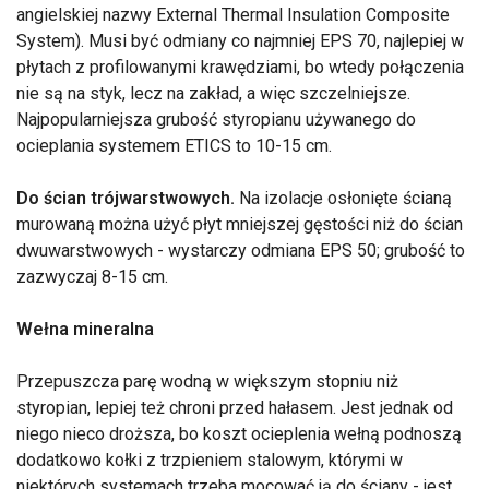
angielskiej nazwy External Thermal Insulation Composite
System). Musi być odmiany co najmniej EPS 70, najlepiej w
płytach z profilowanymi krawędziami, bo wtedy połączenia
nie są na styk, lecz na zakład, a więc szczelniejsze.
Najpopularniejsza grubość styropianu używanego do
ocieplania systemem ETICS to 10-15 cm.
Do ścian trójwarstwowych.
Na izolacje osłonięte ścianą
murowaną można użyć płyt mniejszej gęstości niż do ścian
dwuwarstwowych - wystarczy odmiana EPS 50; grubość to
zazwyczaj 8-15 cm.
Wełna mineralna
Przepuszcza parę wodną w większym stopniu niż
styropian, lepiej też chroni przed hałasem. Jest jednak od
niego nieco droższa, bo koszt ocieplenia wełną podnoszą
dodatkowo kołki z trzpieniem stalowym, którymi w
niektórych systemach trzeba mocować ją do ściany - jest