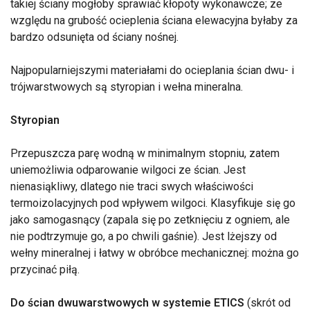
takiej ściany mogłoby sprawiać kłopoty wykonawcze; ze
względu na grubość ocieplenia ściana elewacyjna byłaby za
bardzo odsunięta od ściany nośnej.
Najpopularniejszymi materiałami do ocieplania ścian dwu- i
trójwarstwowych są styropian i wełna mineralna.
Styropian
Przepuszcza parę wodną w minimalnym stopniu, zatem
uniemożliwia odparowanie wilgoci ze ścian. Jest
nienasiąkliwy, dlatego nie traci swych właściwości
termoizolacyjnych pod wpływem wilgoci. Klasyfikuje się go
jako samogasnący (zapala się po zetknięciu z ogniem, ale
nie podtrzymuje go, a po chwili gaśnie). Jest lżejszy od
wełny mineralnej i łatwy w obróbce mechanicznej: można go
przycinać piłą.
Do ścian dwuwarstwowych w systemie ETICS
(skrót od