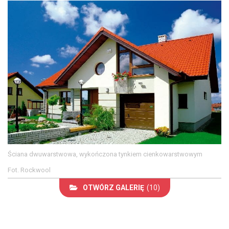
Ściana dwuwarstwowa, wykończona tynkiem cienkowarstwowym
Fot. Rockwool
OTWÓRZ GALERIĘ
(10)