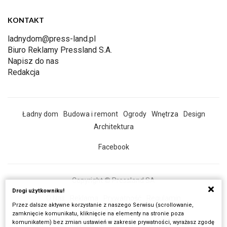
KONTAKT
ladnydom@press-land.pl
Biuro Reklamy Pressland S.A.
Napisz do nas
Redakcja
Ładny dom
Budowa i remont
Ogrody
Wnętrza
Design
Architektura
Facebook
Copyright © Pressland SA
Drogi użytkowniku!
O Nas
Reklama
Prywatność
Regulamin
Przez dalsze aktywne korzystanie z naszego Serwisu (scrollowanie,
Wszystkie artykuły
zamknięcie komunikatu, kliknięcie na elementy na stronie poza
komunikatem) bez zmian ustawień w zakresie prywatności, wyrażasz zgodę