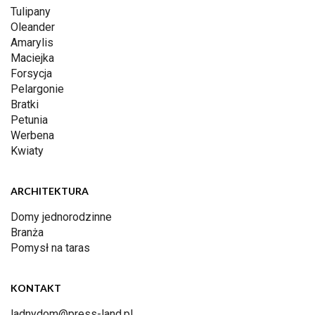
Tulipany
Oleander
Amarylis
Maciejka
Forsycja
Pelargonie
Bratki
Petunia
Werbena
Kwiaty
ARCHITEKTURA
Domy jednorodzinne
Branża
Pomysł na taras
KONTAKT
ladnydom@press-land.pl