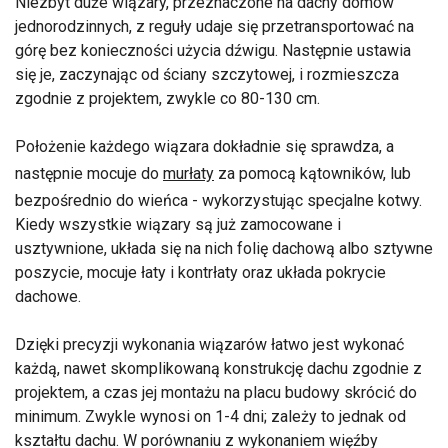
Niezbyt duże wiązary, przeznaczone na dachy domów
jednorodzinnych, z reguły udaje się przetransportować na
górę bez konieczności użycia dźwigu. Następnie ustawia
się je, zaczynając od ściany szczytowej, i rozmieszcza
zgodnie z projektem, zwykle co 80-130 cm.
Położenie każdego wiązara dokładnie się sprawdza, a
następnie mocuje do
murłaty
za pomocą kątowników, lub
bezpośrednio do wieńca - wykorzystując specjalne kotwy.
Kiedy wszystkie wiązary są już zamocowane i
usztywnione, układa się na nich folię dachową albo sztywne
poszycie, mocuje łaty i kontrłaty oraz układa pokrycie
dachowe.
Dzięki precyzji wykonania wiązarów łatwo jest wykonać
każdą, nawet skomplikowaną konstrukcję dachu zgodnie z
projektem, a czas jej montażu na placu budowy skrócić do
minimum. Zwykle wynosi on 1-4 dni; zależy to jednak od
kształtu dachu. W porównaniu z wykonaniem więźby