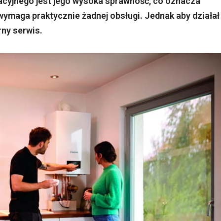
yjnego jest jego wysoka sprawność, co oznacza
 wymaga praktycznie żadnej obsługi. Jednak aby działał
rny serwis.