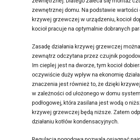
zewnętrznej. Dlatego zaleca się montaż cz
zewnętrznej domu. Na podstawie wartości 
krzywej grzewczej w urządzeniu, kocioł dop
kocioł pracuje na optymalnie dobranych pa
Zasadę działania krzywej grzewczej można
zewnątrz odczytana przez czujnik pogodowy
Im cieplej jest na dworze, tym kocioł dobi
oczywiście duży wpływ na ekonomię działan
znaczenia jest również to, że dzięki krzy
w zależności od ułożonego w domu system
podłogowej, która zasilana jest wodą o niżs
krzywej grzewczej będą niższe. Zatem odpo
działaniu kotłów kondensacyjnych.
Regulacja pogodowa pozwala osiągnąć najni