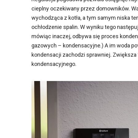
cieplny oczekiwany przez domowników. Wart
wychodząca z kotła, a tym samym niska t
ochłodzenie spalin. W wyniku tego następuj
mówiąc inaczej, odbywa się proces kondens
gazowych – kondensacyjne.) A im woda pow
kondensacji zachodzi sprawniej. Zwiększa
kondensacyjnego.