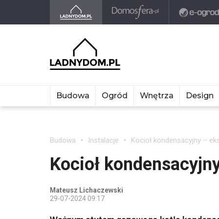
Budowa
Ogród
Wnętrza
Design
Budowa
Instalacje
Kocioł kondensacyjny – eks
Kocioł kondensacyjny
Mateusz Lichaczewski
29-07-2024 09:17