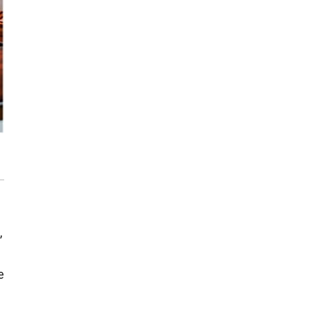
łazienkę? Praktyczny poradnik
Dom pod inteligentną ochroną podczas
wakacji
Jak dbać o drewniane meble, aby służyły
przez dekady? Zasady pielęgnacji
Rozstaw profili CD i UD — ile naprawdę
powinno być między nimi?
,
e