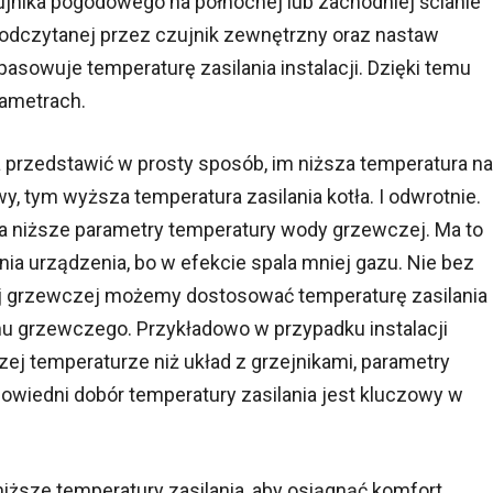
ujnika pogodowego na północnej lub zachodniej ścianie
odczytanej przez czujnik zewnętrzny oraz nastaw
asowuje temperaturę zasilania instalacji. Dzięki temu
rametrach.
 przedstawić w prosty sposób, im niższa temperatura na
, tym wyższa temperatura zasilania kotła. I odwrotnie.
era niższe parametry temperatury wody grzewczej. Ma to
ia urządzenia, bo w efekcie spala mniej gazu. Nie bez
wej grzewczej możemy dostosować temperaturę zasilania
u grzewczego. Przykładowo w przypadku instalacji
zej temperaturze niż układ z grzejnikami, parametry
wiedni dobór temperatury zasilania jest kluczowy w
ższe temperatury zasilania, aby osiągnąć komfort