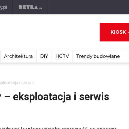
KIOSK 
Architektura
DIY
HGTV
Trendy budowlane
ploatacja i serwis
 – eksploatacja i serwis