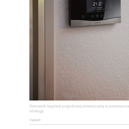
Sterownik regulacji pogodowej umieszczany w pomieszcze
obsługę
Vailant