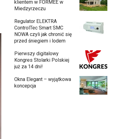
klientem w FORMEE w
Miedzyrzeczu
Regulator ELEKTRA
ControlTec Smart SMC
NOWA czyli jak chronić się
przed śniegiem i lodem
Pierwszy digitalowy
Kongres Stolarki Polskiej
już za 14 dni!
Okna Elegant – wyjątkowa
koncepcja
Meble ogrodowe drewniane, metalowe
czy z technorattanu? Plusy i minusy
każdego rozwiązania.
Jak urządzić funkcjonalną i nowoczesną