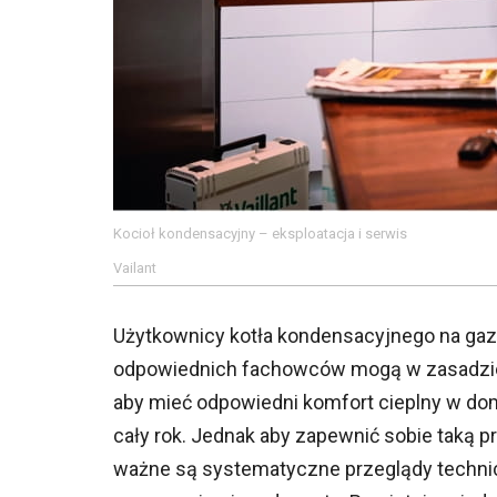
Kocioł kondensacyjny – eksploatacja i serwis
Vailant
Użytkownicy kotła kondensacyjnego na gaz
odpowiednich fachowców mogą w zasadzie z
aby mieć odpowiedni komfort cieplny w d
cały rok. Jednak aby zapewnić sobie taką 
ważne są systematyczne przeglądy technic