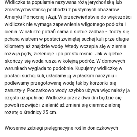
Widliczka ta popularnie nazywana różą jerychońską lub
zmartwychwstanką pochodzi z pustynnych obszarów
Ameryki Północnej i Azji. W przeciwieństwie do większości
widliczek nie wymaga zapewnienia wilgotnego podłoża i
cienia. W naturze potrafi sama o siebie zadbać - toczy się
pchana wiatrem w postaci zwiniętej suchej kuli prze długie
kilometry aż znajdzie wodę. Wtedy wczepia się w ziemie
rozwija pędy, zielenieje i po prostu rośnie. Jak w glebie
skończy się woda rusza w kolejną podróż. W domowych
warunkach wygląda to podobnie. Kupujemy widliczkę w
postaci suchej kuli, układamy ją w płaskim naczyniu i
podlewamy przegotowaną wodą tak by korzonki się
zanurzyły. Początkowo wody szybko ubywa więc należy ją
często uzupełniać. Widliczka przez dwa dni będzie się
powoli rozwijać i zielenić aż zmieni się ciemnozieloną
rozetę o średnicy 25 cm.
Wiosenne zabiegi pielęgnacyjne roślin doniczkowych