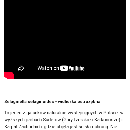
Selaginella selaginoides - widliczka ostrozębna
To jeden z gatunków naturalnie występujących w Polsce w
wyższych partiach Sudetów (Góry Izerskie i Karkonosze) i
Karpat Zachodnich, gdzie objęta jest ścisłą ochroną. Nie