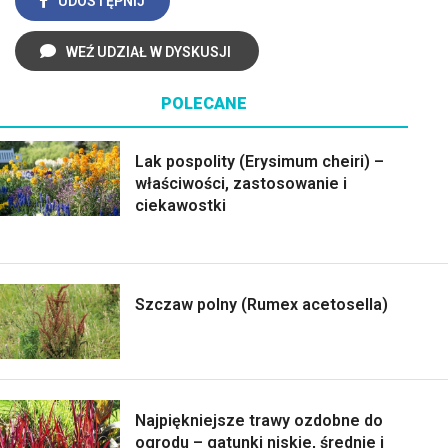
UDOSTĘPNIJ
WEŹ UDZIAŁ W DYSKUSJI
POLECANE
Lak pospolity (Erysimum cheiri) –
właściwości, zastosowanie i
ciekawostki
Szczaw polny (Rumex acetosella)
Najpiękniejsze trawy ozdobne do
ogrodu – gatunki niskie, średnie i