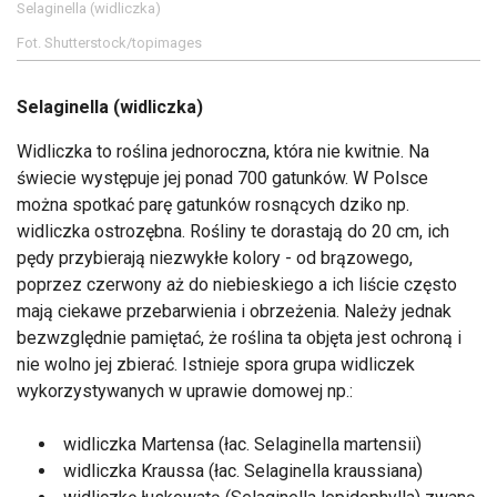
Selaginella (widliczka)
Fot. Shutterstock/topimages
Selaginella (widliczka)
Widliczka to roślina jednoroczna, która nie kwitnie. Na
świecie występuje jej ponad 700 gatunków. W Polsce
można spotkać parę gatunków rosnących dziko np.
widliczka ostrozębna. Rośliny te dorastają do 20 cm, ich
pędy przybierają niezwykłe kolory - od brązowego,
poprzez czerwony aż do niebieskiego a ich liście często
mają ciekawe przebarwienia i obrzeżenia. Należy jednak
bezwzględnie pamiętać, że roślina ta objęta jest ochroną i
nie wolno jej zbierać. Istnieje spora grupa widliczek
wykorzystywanych w uprawie domowej np.:
widliczka Martensa (łac. Selaginella martensii)
widliczka Kraussa (łac. Selaginella kraussiana)