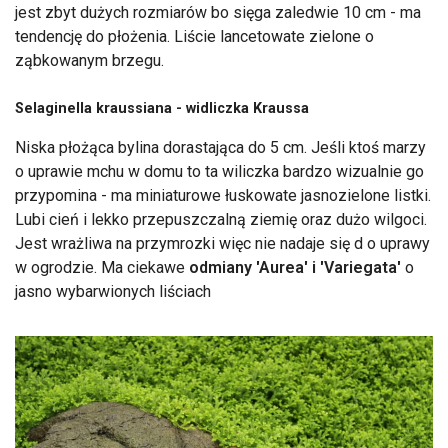
jest zbyt dużych rozmiarów bo sięga zaledwie 10 cm - ma
tendencję do płożenia. Liście lancetowate zielone o
ząbkowanym brzegu.
Selaginella kraussiana - widliczka Kraussa
Niska płożąca bylina dorastająca do 5 cm. Jeśli ktoś marzy
o uprawie mchu w domu to ta wiliczka bardzo wizualnie go
przypomina - ma miniaturowe łuskowate jasnozielone listki.
Lubi cień i lekko przepuszczalną ziemię oraz dużo wilgoci.
Jest wrażliwa na przymrozki więc nie nadaje się d o uprawy
w ogrodzie. Ma ciekawe
odmiany 'Aurea' i 'Variegata'
o
jasno wybarwionych liściach