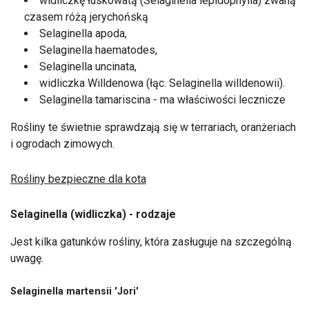
widliczkę łuskowatą (Selaginella lepidophylla) zwaną
czasem różą jerychońską
Selaginella apoda,
Selaginella haematodes,
Selaginella uncinata,
widliczka Willdenowa (łąc. Selaginella willdenowii).
Selaginella tamariscina - ma właściwości lecznicze
Rośliny te świetnie sprawdzają się w terrariach, oranżeriach
i ogrodach zimowych.
Rośliny bezpieczne dla kota
Selaginella (widliczka) - rodzaje
Jest kilka gatunków rośliny, która zasługuje na szczególną
uwagę.
Selaginella martensii 'Jori'