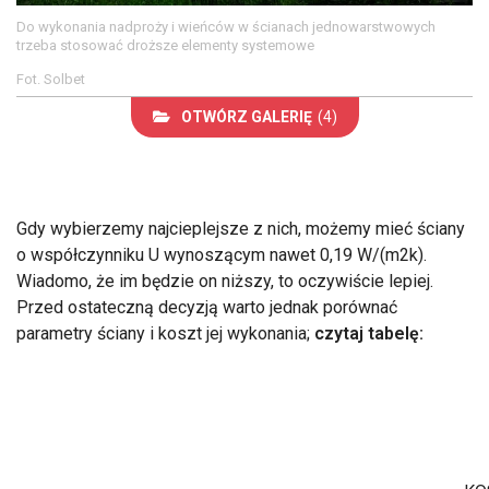
Do wykonania nadproży i wieńców w ścianach jednowarstwowych
trzeba stosować droższe elementy systemowe
Fot. Solbet
OTWÓRZ GALERIĘ
(4)
Gdy wybierzemy najcieplejsze z nich, możemy mieć ściany
o współczynniku U wynoszącym nawet 0,19 W/(m2k).
Wiadomo, że im będzie on niższy, to oczywiście lepiej.
Przed ostateczną decyzją warto jednak porównać
parametry ściany i koszt jej wykonania;
czytaj tabelę: