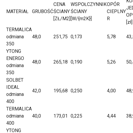
KO
CENA
WSPOŁCZYNNIK
OPÓR
JE
MATERIAŁ
GRUBOŚĆ
ŚCIANY
ŚCIANY
CIEPLNY
OP
[ZŁ/M2]
[W/{m2K}]
R
[zł]
TERMALICA
odmiana
48,0
251,75
0,173
5,78
43
350
YTONG
ENERGO
48,0
265,18
0,190
5,26
50
odmiana
350
SOLBET
IDEAL
42,0
195,68
0,250
4,00
48
odmiana
400
TERMALICA
odmiana
40,0
173,01
0,225
4,44
38
400
YTONG