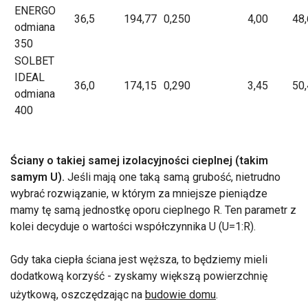
ENERGO
36,5
194,77
0,250
4,00
48
odmiana
350
SOLBET
IDEAL
36,0
174,15
0,290
3,45
50
odmiana
400
Ściany o takiej samej izolacyjności cieplnej (takim
samym U).
Jeśli mają one taką samą grubość, nietrudno
wybrać rozwiązanie, w którym za mniejsze pieniądze
mamy tę samą jednostkę oporu cieplnego R. Ten parametr z
kolei decyduje o wartości współczynnika U (U=1:R).
Gdy taka ciepła ściana jest węższa, to będziemy mieli
dodatkową korzyść - zyskamy większą powierzchnię
użytkową, oszczędzając na
budowie domu
.