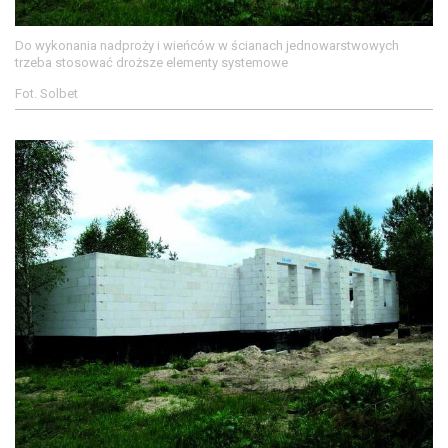
Do wykonania nadproży i wieńców w ścianach jednowarstwowych
trzeba stosować droższe elementy systemowe
Fot. Solbet