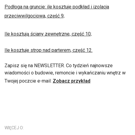
Podłoga na gruncie: ile kosztuje podkład i izolacja
przeciwwilgociowa, część 9;
Ile kosztują ściany zewnętrzne, część 10;
Ile kosztuje strop nad parterem, część 12.
Zapisz się na NEWSLETTER. Co tydzień najnowsze
wiadomości o budowie, remoncie i wykańczaniu wnętrz w
Twojej poczcie e-mail:
Zobacz przykład
WIĘCEJ O: