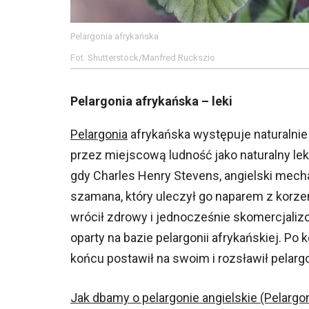
Pelargonia afrykańska
Fot. Shutterstock/Manfred Ruckszio
Pelargonia afrykańska – leki
Pelargonia
afrykańska występuje naturalnie
przez miejscową ludność jako naturalny lek
gdy Charles Henry Stevens, angielski mechan
szamana, który uleczył go naparem z korzen
wrócił zdrowy i jednocześnie skomercjalizo
oparty na bazie pelargonii afrykańskiej. 
końcu postawił na swoim i rozsławił pelarg
Jak dbamy o pelargonie angielskie (Pelargo