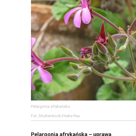
Pelargonia afrykańska
Fot. Shutterstock/Heike Rau
Pelargonia afrykańska – uprawa