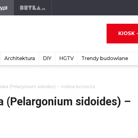
KIOSK 
Architektura
DIY
HGTV
Trendy budowlane
ńska (Pelargonium sidoides) – roślina lecznicza
a (Pelargonium sidoides) –