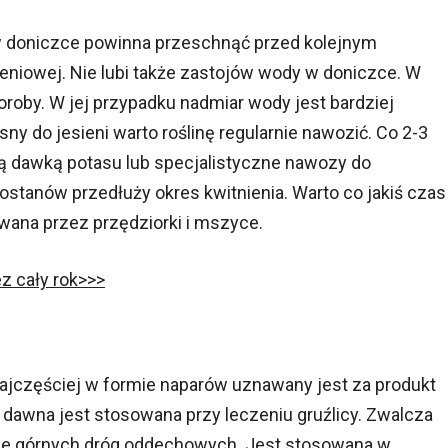
w doniczce powinna przeschnąć przed kolejnym
eniowej. Nie lubi także zastojów wody w doniczce. W
roby. W jej przypadku nadmiar wody jest bardziej
sny do jesieni warto roślinę regularnie nawozić. Co 2-3
ą dawką potasu lub specjalistyczne nawozy do
ostanów przedłuży okres kwitnienia. Warto co jakiś czas
wana przez przędziorki i mszyce.
ez cały rok>>>
najczęściej w formie naparów uznawany jest za produkt
d dawna jest stosowana przy leczeniu gruźlicy. Zwalcza
kcje górnych dróg oddechowych. Jest stosowana w