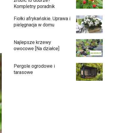
zrobić to dobrze?
Kompletny poradnik
Fiołki afrykańskie. Uprawa i
pielęgnacja w domu
Najlepsze krzewy
owocowe [Na działce]
Pergole ogrodowe i
tarasowe
Eufy C15 — robot koszący bez pętli i bez
stresu
Jak pozbyć się mrówek z domu?
Czy chrząszcze guniaka wyrządzają
szkody?