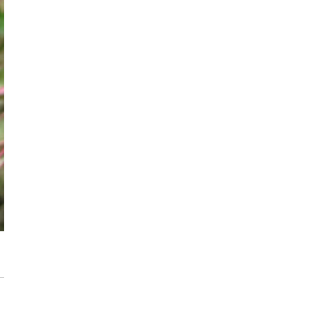
Storczyki – Jak sprawić, by zakwitły na
nowo?
Zdrowe i piękne róże w Twoim ogrodzie.
Jak rozpoznać i zwalczać 6 najczęstszych
chorób?