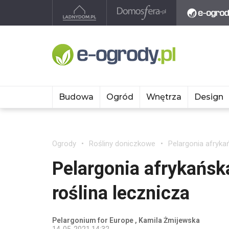
Budowa
Ogród
Wnętrza
Design
Ogrody
Rośliny doniczkowe
Pelargonia afryka
Pelargonia afrykańsk
roślina lecznicza
Pelargonium for Europe , Kamila Żmijewska