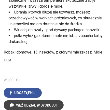
słoneczne i wyższa temperatura skutecznie zabije
wszystkie larwy i dorosłe mole.
Ubrania, których dłużej nie używasz, możesz
przechowywać w workach próżniowych, co skutecznie
uniemożliwi molom dostanie się do środka
Wkładaj do szafy i pod dywany pachnące saszetki
pułki wyłóż gazetami - mole nie lubią zapachu farby
drukarskiej
Robaki domowe. 13 insektów, z którymi mieszkasz. Mole i
inne
WIĘCEJ O:
UDOSTĘPNIJ
WEŹ UDZIAŁ W DYSKUSJI