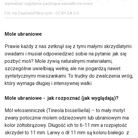
wymieniać regularnie pachnące saszetki na nowe
Fot. Ivy Dawned/Flikcr.com - CC BY-SA 2.0
Mole ubraniowe
Prawie każdy z nas zetknął się z tymi małymi skrzydlatymi
owadami i musiał odpowiedzieć sobie na pytanie: jak się
pozbyć moli? Mole żywią naturalnymi materiałami,
szczególnie uwielbiają wełnę, ale nie pogardzą nawet
syntetycznymi mieszankami. To trudny do zwalczenia wróg,
który wymaga długiej i intensywnej walki.
Mole ubraniowe - jak rozpoznać (jak wyglądają)?
Mól włosienniczek (Tineola bisselliella) – to mały motyl
zwany potocznie molem odzieżowym lub ubraniowym ma
kolor żółtobrązowy. Długość ich to 6-11 mm a rozpiętość
skrzydeł to 11 mm. Larwy o dł 11 mm są koloru białego z