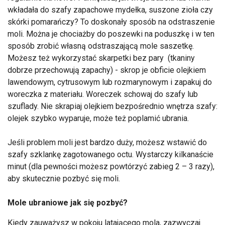
wkładała do szafy zapachowe mydełka, suszone zioła czy
skórki pomarańczy? To doskonały sposób na odstraszenie
moli. Można je chociażby do poszewki na poduszkę i w ten
sposób zrobić własną odstraszającą mole saszetkę.
Możesz też wykorzystać skarpetki bez pary (tkaniny
dobrze przechowują zapachy) - skrop je obficie olejkiem
lawendowym, cytrusowym lub rozmarynowym i zapakuj do
woreczka z materiału. Woreczek schowaj do szafy lub
szuflady. Nie skrapiaj olejkiem bezpośrednio wnętrza szafy:
olejek szybko wyparuje, może też poplamić ubrania.
Jeśli problem moli jest bardzo duży, możesz wstawić do
szafy szklankę zagotowanego octu. Wystarczy kilkanaście
minut (dla pewności możesz powtórzyć zabieg 2 – 3 razy),
aby skutecznie pozbyć się moli.
Mole ubraniowe jak się pozbyć?
Kiedy zauważysz w pokoju latającego mola, zazwyczaj