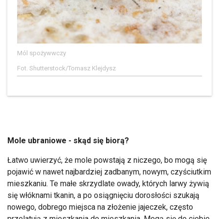
Mól spożywwczy
Fot. Shutterstock/Tomasz Klejdysz
Mole ubraniowe - skąd się biorą?
Łatwo uwierzyć, że mole powstają z niczego, bo mogą się
pojawić w nawet najbardziej zadbanym, nowym, czyściutkim
mieszkaniu. Te małe skrzydlate owady, których larwy żywią
się włóknami tkanin, a po osiągnięciu dorosłości szukają
nowego, dobrego miejsca na złożenie jajeczek, często
przelatują z mieszkania do mieszkania. Mogą się do ciebie