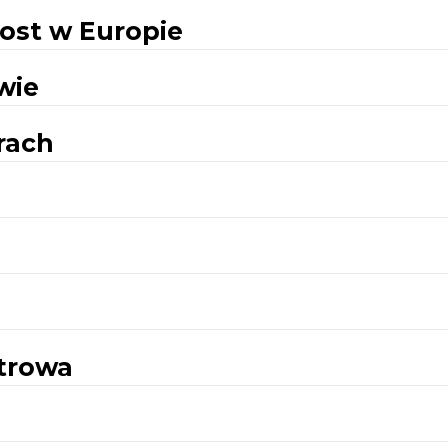
ost w Europie
wie
rach
trowa