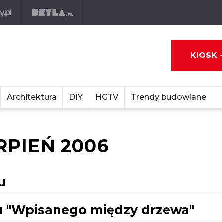
KIOSK 
Architektura
DIY
HGTV
Trendy budowlane
RPIEŃ 2006
u
u "Wpisanego między drzewa"