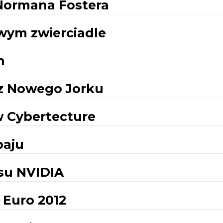
Normana Fostera
wym zwierciadle
n
z Nowego Jorku
 Cybertecture
baju
su NVIDIA
 Euro 2012