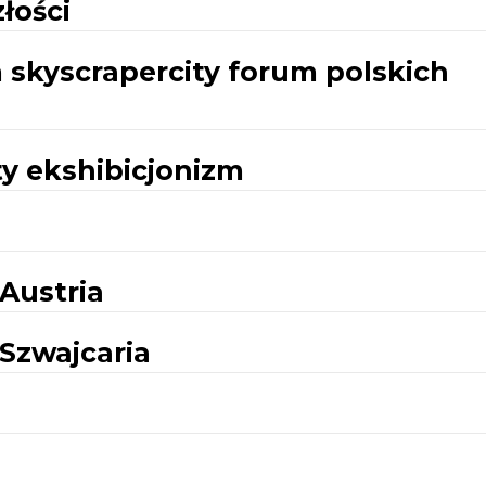
łości
 skyscrapercity forum polskich
sty ekshibicjonizm
 Austria
 Szwajcaria