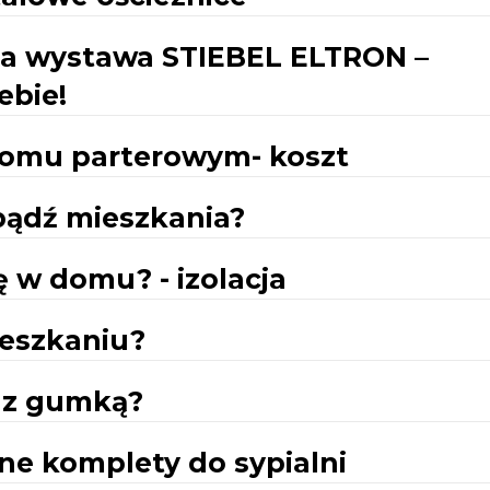
na wystawa STIEBEL ELTRON –
ebie!
domu parterowym- koszt
bądź mieszkania?
 w domu? - izolacja
ieszkaniu?
o z gumką?
ne komplety do sypialni