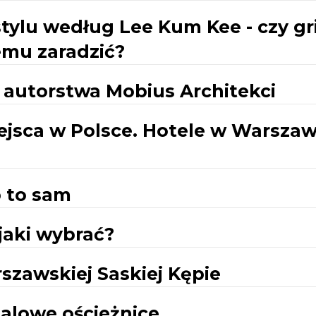
tylu według Lee Kum Kee - czy gri
emu zaradzić?
autorstwa Mobius Architekci
ejsca w Polsce. Hotele w Warszaw
ób to sam
jaki wybrać?
rszawskiej Saskiej Kępie
talowe ościeżnice