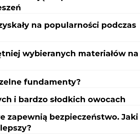
eszeń
 zyskały na popularności podczas
ętniej wybieranych materiałów na
zczelne fundamenty?
żych i bardzo słodkich owocach
óre zapewnią bezpieczeństwo. Jaki
jlepszy?