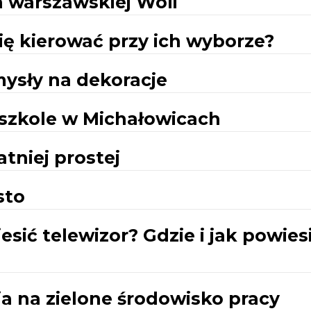
a warszawskiej Woli
ię kierować przy ich wyborze?
mysły na dekoracje
szkole w Michałowicach
tniej prostej
sto
esić telewizor? Gdzie i jak powies
a na zielone środowisko pracy