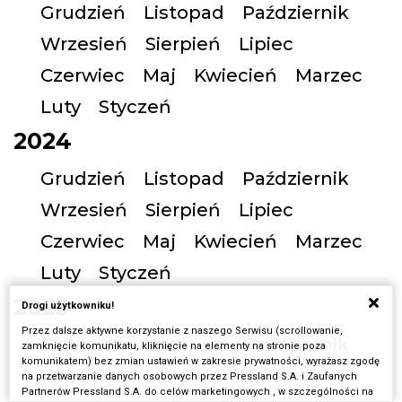
Grudzień
Listopad
Październik
Wrzesień
Sierpień
Lipiec
Czerwiec
Maj
Kwiecień
Marzec
Luty
Styczeń
2024
Grudzień
Listopad
Październik
Wrzesień
Sierpień
Lipiec
Czerwiec
Maj
Kwiecień
Marzec
Luty
Styczeń
2023
Drogi użytkowniku!
Przez dalsze aktywne korzystanie z naszego Serwisu (scrollowanie,
Grudzień
Listopad
Październik
zamknięcie komunikatu, kliknięcie na elementy na stronie poza
komunikatem) bez zmian ustawień w zakresie prywatności, wyrażasz zgodę
Wrzesień
Sierpień
Lipiec
na przetwarzanie danych osobowych przez Pressland S.A. i Zaufanych
Partnerów Pressland S.A. do celów marketingowych , w szczególności na