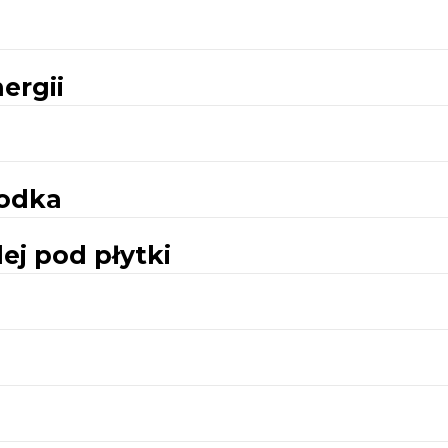
ergii
rodka
lej pod płytki