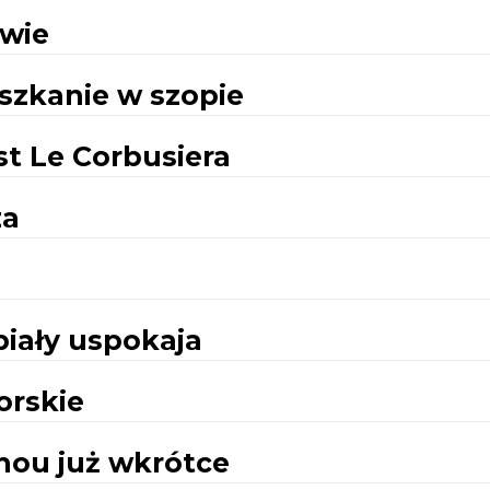
owie
szkanie w szopie
st Le Corbusiera
za
biały uspokaja
orskie
ou już wkrótce