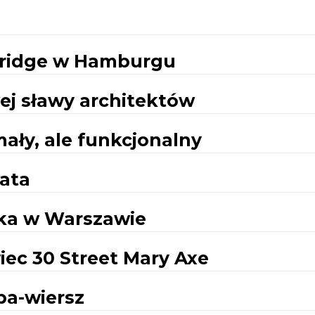
Bridge w Hamburgu
ej sławy architektów
ały, ale funkcjonalny
ata
ka w Warszawie
ec 30 Street Mary Axe
spa-wiersz