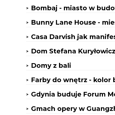
Bombaj - miasto w bud
Bunny Lane House - mie
Casa Darvish jak manife
Dom Stefana Kuryłowic
Domy z bali
Farby do wnętrz - kolor 
Gdynia buduje Forum M
Gmach opery w Guangzh