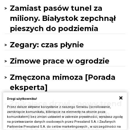
Zamiast pasów tunel za
miliony. Białystok zepchnął
pieszych do podziemia
Zegary: czas płynie
Zimowe prace w ogrodzie
Zmęczona mimoza [Porada
eksperta]
Drogi użytkowniku!
Znikające drzwi - nowy trend
Przez dalsze aktywne korzystanie z naszego Serwisu (scrollowanie,
w domach i mieszkaniach
zamknięcie komunikatu, kliknięcie na elementy na stronie poza
komunikatem) bez zmian ustawień w zakresie prywatności, wyrażasz zgodę
na przetwarzanie danych osobowych przez Pressland S.A. i Zaufanych
Partnerów Pressland S.A. do celów marketingowych , w szczególności na