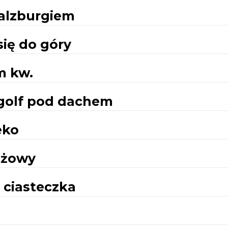
Salzburgiem
ię do góry
m kw.
i golf pod dachem
eko
ażowy
 ciasteczka