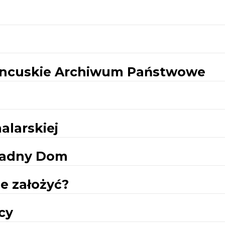
rancuskie Archiwum Państwowe
alarskiej
 Ładny Dom
je założyć?
cy