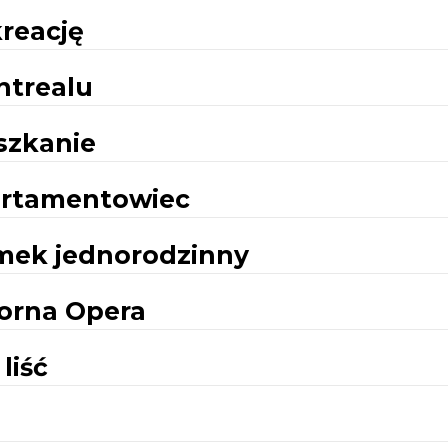
reację
ntrealu
szkanie
partamentowiec
omek jednorodzinny
iorna Opera
liść