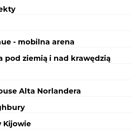
ekty
ue - mobilna arena
 pod ziemią i nad krawędzią
House Alta Norlandera
ghbury
 Kijowie