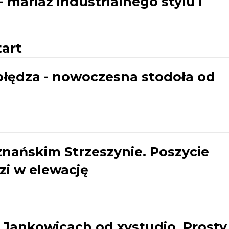
 mariaż industrialnego stylu i
art
błędza - nowoczesna stodoła od
nańskim Strzeszynie. Poszycie
zi w elewację
ankowicach od xystudio. Prosty