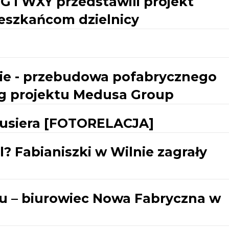
 i WXY przedstawili projekt
ieszkańcom dzielnicy
ie - przebudowa pofabrycznego
ug projektu Medusa Group
rbusiera [FOTORELACJA]
? Fabianiszki w Wilnie zagrały
ku – biurowiec Nowa Fabryczna w