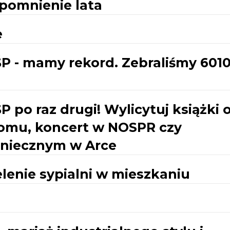
pomnienie lata
e
ŚP - mamy rekord. Zebraliśmy 601
P po raz drugi! Wylicytuj książki 
domu, koncert w NOSPR czy
oniecznym w Arce
elenie sypialni w mieszkaniu