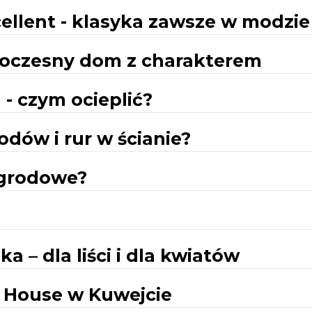
cellent - klasyka zawsze w modzie
oczesny dom z charakterem
 - czym ocieplić?
odów i rur w ścianie?
ogrodowe?
a – dla liści i dla kwiatów
 House w Kuwejcie