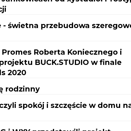
ji
 - świetna przebudowa szeregow
romes Roberta Koniecznego i
 projektu BUCK.STUDIO w finale
ds 2020
ę rodzinny
zyli spokój i szczęście w domu n