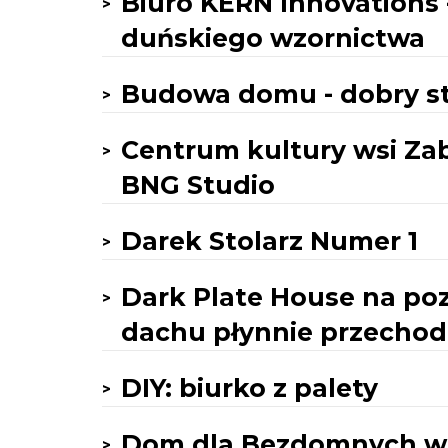
Biuro KERN Innovations -
duńskiego wzornictwa
Budowa domu - dobry st
Centrum kultury wsi Za
BNG Studio
Darek Stolarz Numer 1
Dark Plate House na poz
dachu płynnie przechod
DIY: biurko z palety
Dom dla Bezdomnych w J