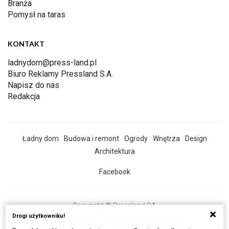
Branża
Pomysł na taras
KONTAKT
ladnydom@press-land.pl
Biuro Reklamy Pressland S.A.
Napisz do nas
Redakcja
Ładny dom
Budowa i remont
Ogrody
Wnętrza
Design
Architektura
Facebook
Copyright © Pressland SA
Drogi użytkowniku!
O Nas
Reklama
Prywatność
Regulamin