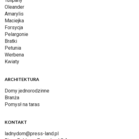
Tulipany
Oleander
Amarylis
Maciejka
Forsycja
Pelargonie
Bratki
Petunia
Werbena
Kwiaty
ARCHITEKTURA
Domy jednorodzinne
Branża
Pomysł na taras
KONTAKT
ladnydom@press-land.pl