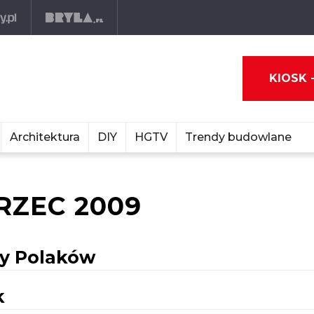
KIOSK 
Architektura
DIY
HGTV
Trendy budowlane
RZEC 2009
sy Polaków
k