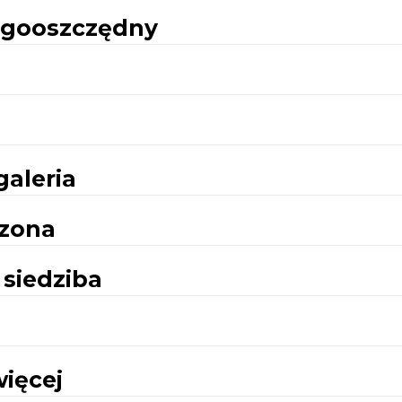
rgooszczędny
galeria
dzona
 siedziba
ięcej