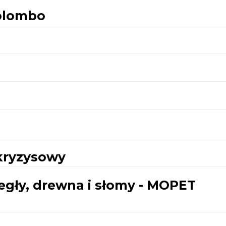
Colombo
kryzysowy
egły, drewna i słomy - MOPET