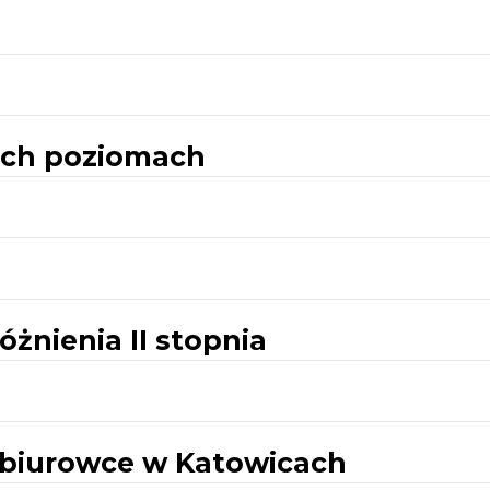
ech poziomach
żnienia II stopnia
e biurowce w Katowicach