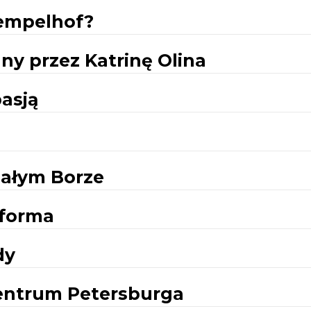
Tempelhof?
ny przez Katrinę Olina
asją
iałym Borze
 forma
dy
entrum Petersburga