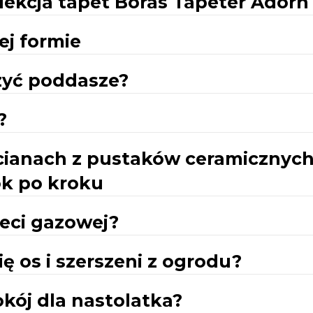
olekcja tapet Boras Tapeter Adorn
ej formie
zyć poddasze?
?
cianach z pustaków ceramicznyc
ok po kroku
eci gazowej?
ę os i szerszeni z ogrodu?
okój dla nastolatka?