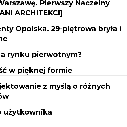
a Warszawę. Pierwszy Naczelny
ANI ARCHITEKCI]
ty Opolska. 29-piętrowa bryła i
ne
na rynku pierwotnym?
ć w pięknej formie
ojektowanie z myślą o różnych
ów
 użytkownika