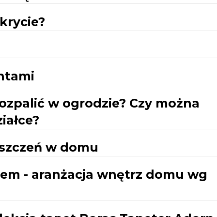
krycie?
ntami
rozpalić w ogrodzie? Czy można
ziałce?
eszczeń w domu
rem - aranżacja wnętrz domu wg