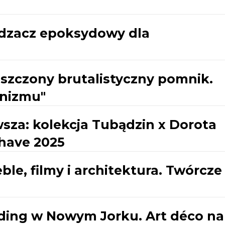
rdzacz epoksydowy dla
uszczony brutalistyczny pomnik.
nizmu"
sza: kolekcja Tubądzin x Dorota
 have 2025
ble, filmy i architektura. Twórcze
lding w Nowym Jorku. Art déco na