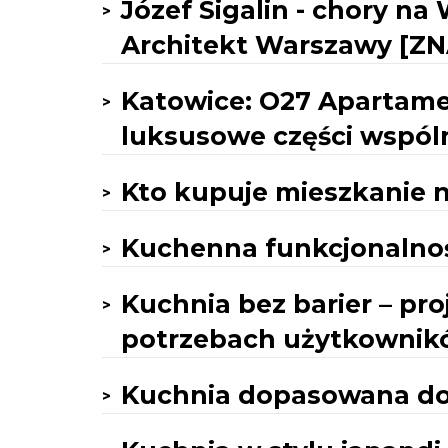
Józef Sigalin - chory n
Architekt Warszawy [ZN
Katowice: O27 Apartamen
luksusowe części wspól
Kto kupuje mieszkanie 
Kuchenna funkcjonalnoś
Kuchnia bez barier – pr
potrzebach użytkownik
Kuchnia dopasowana do